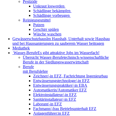
Pestizide
Unkraut loswerden
Schädlinge bekämpfen
Schädlinge vorbeugen
Reinigungsmittel
Putzen
Geschirr spülen
Wäsche waschen
Gewässerschutzhaus
Im Haushalt, Unterhalt sowie Hausbau
und bei Haussanierungen zu sauberem Wasser beitragen
Mediathek
Wasser-Berufe
Es gibt attraktive Jobs im Wasserfach!
Übersicht Wasser-Berufe
technisch-wissenschaftliche
Berufe in der Siedlungswasserwirtschaft
Berufe
mit Berufslehre
Zeichner/-in EFZ, Fachrichtung Ingenieurbau
Entwässerungstechnologe/-in EFZ
Entwässerungspraktiker/-in EBA
Automatikerin/Automatiker EFZ
Elektroinstallateur/-in EFZ
Sanitärinstallateur/-in EFZ
Laborant/-in EFZ
Fachmann/-frau Betriebsunterhalt EFZ
Anlagenführer:in EFZ