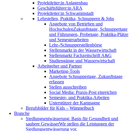
Projektleiter:in Anlagenbau
Geschäftsführer:in ARA
Projektleiter:in Schwammstadt
Lehrstellen, Praktika, Schnuppern & Jobs
Angebote von Betrieben und
Hochschulen
Zukunftstage, Schnuppertage
und Führungen, Probetage, Praktika-Plätze
und Semesterarbeiten
Lehr-/Schnupperstellenbörse
Stellenmarkt in der Wasserwirtschaft
Stellenmarkt Fachzeitschrift A&G
Studiengänge und Wasserwirtschaft
Arbeitgeber und Partner
Marketing-Tools
Angebote Schnuppertage, Zukunftstage
erfassen
Stellen ausschreiben
Social Media: Praxis-Post einreichen
Semester- und Praktika-Arbeiten
Unterstützer der Kampagne
Berufsbilder für Kids – Wimmelbuch
Branche
Siedlungsentwässerung: Basis für Gesundheit und
saubere Gewässer
Wir stellen die Leistungen der
Siedlungsentwässerung vor.