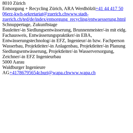
8010 Zürich
Entsorgung + Recycling Zürich, ARA Werdhölzli
+41 44 417 50
06
erz-kwh-sekretariat@zuerich.ch
www.stadt-
zuerich.ch/ted/de/index/entsorgung_recycling/entwaesserung.html
Schnuppertage, Zukunftstage
Bauleiter/-in Siedlungsentwässerung, Brunnenmeister/-in mit eidg.
Fachausweis, Entwässerungspraktiker/-in EBA,
Entwässerungstechnolog/-in EFZ, Ingenieur/-in bzw. Fachperson
Wasserbau, Projektleiter/-in Anlagenbau, Projektleiter/-in Planung
Siedlungsentwässerung, Projektleiter/-in Wasserversorgung,
Zeichner/-in EFZ Ingenieurbau
5000 Aarau
Waldburger Ingenieure
AG
+41786795654
r.buri@wapa.ch
www.wapa.ch