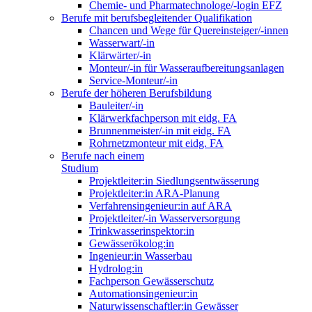
Chemie- und Pharmatechnologe/-login EFZ
Berufe mit berufsbegleitender Qualifikation
Chancen und Wege für Quereinsteiger/-innen
Wasserwart/-in
Klärwärter/-in
Monteur/-in für Wasseraufbereitungsanlagen
Service-Monteur/-in
Berufe der höheren Berufsbildung
Bauleiter/-in
Klärwerkfachperson mit eidg. FA
Brunnenmeister/-in mit eidg. FA
Rohrnetzmonteur mit eidg. FA
Berufe nach einem
Studium
Projektleiter:in Siedlungsentwässerung
Projektleiter:in ARA-Planung
Verfahrensingenieur:in auf ARA
Projektleiter/-in Wasserversorgung
Trinkwasserinspektor:in
Gewässerökolog:in
Ingenieur:in Wasserbau
Hydrolog:in
Fachperson Gewässerschutz
Automationsingenieur:in
Naturwissenschaftler:in Gewässer