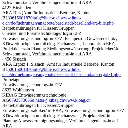
Schwammstadt, Verfahrensingenieur/-in auf ARA
4127 Birsfelden
ARA Birs (Amt für Industrielle Betriebe, Kanton
BL)
0615001870
info@linie-e.ch
www.linie-
e.ch/de/fuehrungen/angebote/baselstadt-baselland/ara-birs.php
Betriebsführungen für Klassen/Gruppen
Chemie- und Pharmatechnologe/-login EFZ,
Entwässerungstechnolog/-in EFZ, Fachperson Gewässerschutz,
Klärwerkfachperson mit eidg. Fachausweis, Laborant/-in EFZ,
Projektleiter/-in Planung Siedlungsentwässerung, Projektleiter/-in
Schwammstadt, Verfahrensingenieur/-in auf ARA
4450 Sissach
ARA Ergolz 1, Sissach (Amt für Industrielle Betriebe, Kanton
BL)
0615001870
info@linie-e.ch
www.linie-
e.ch/de/fuehrungen/angebote/baselstadt-baselland/ara-ergolz1.php
Probetage
Entwässerungstechnolog/-in EFZ
8633 Wolfhausen
KIBAG Entwässerungstechnologie
AG
0793573636
d.nater@kibag.ch
www.kibag.ch
Betriebsführungen für Klassen/Gruppen
Entwässerungspraktiker/-in EBA, Entwässerungstechnolog/-in EFZ,
Klärwerkfachperson mit eidg. Fachausweis, Projektleiter/-in
Planung Abwasserreinigungsanlage, Verfahrensingenieur/-in auf
ARA