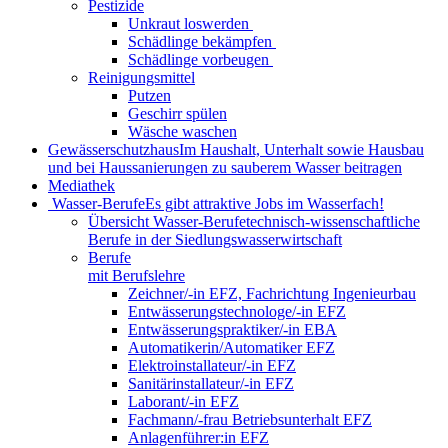
Pestizide
Unkraut loswerden
Schädlinge bekämpfen
Schädlinge vorbeugen
Reinigungsmittel
Putzen
Geschirr spülen
Wäsche waschen
Gewässerschutzhaus
Im Haushalt, Unterhalt sowie Hausbau
und bei Haussanierungen zu sauberem Wasser beitragen
Mediathek
Wasser-Berufe
Es gibt attraktive Jobs im Wasserfach!
Übersicht Wasser-Berufe
technisch-wissenschaftliche
Berufe in der Siedlungswasserwirtschaft
Berufe
mit Berufslehre
Zeichner/-in EFZ, Fachrichtung Ingenieurbau
Entwässerungstechnologe/-in EFZ
Entwässerungspraktiker/-in EBA
Automatikerin/Automatiker EFZ
Elektroinstallateur/-in EFZ
Sanitärinstallateur/-in EFZ
Laborant/-in EFZ
Fachmann/-frau Betriebsunterhalt EFZ
Anlagenführer:in EFZ