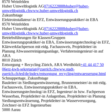
8570 Weinfelden
Huber Umweltlogistik AG
0716222888
bhuber@huber-
umweltlogistik.ch
www.huber-umweltlogistik.ch
Zukunftstage
Elektroinstallateur/-in EFZ, Entwässerungspraktiker/-in EBA
8570 Weinfelden
Huber Umweltlogistik AG
0716222888
bhuber@huber-
umweltlogistik.ch
www.huber-umweltlogistik.ch
Betriebsführungen für Klassen/Gruppen
Entwässerungspraktiker/-in EBA, Entwässerungstechnolog/-in EFZ,
Klärwerkfachperson mit eidg. Fachausweis, Projektleiter/-in
Planung Abwasserreinigungsanlage, Verfahrensingenieur/-in auf
ARA
8010 Zürich
Entsorgung + Recycling Zürich, ARA Werdhölzli
+41 44 417 50
06
erz-kwh-sekretariat@zuerich.ch
www.stadt-
zuerich.ch/ted/de/index/entsorgung_recycling/entwaesserung.html
Schnuppertage, Zukunftstage
Bauleiter/-in Siedlungsentwässerung, Brunnenmeister/-in mit eidg.
Fachausweis, Entwässerungspraktiker/-in EBA,
Entwässerungstechnolog/-in EFZ, Ingenieur/-in bzw. Fachperson
Wasserbau, Projektleiter/-in Anlagenbau, Projektleiter/-in Planung
Siedlungsentwässerung, Projektleiter/-in Wasserversorgung,
Zeichner/-in EFZ Ingenieurbau
5000 Aarau