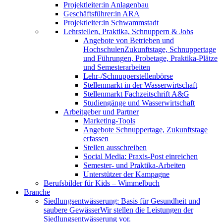
Projektleiter:in Anlagenbau
Geschäftsführer:in ARA
Projektleiter:in Schwammstadt
Lehrstellen, Praktika, Schnuppern & Jobs
Angebote von Betrieben und
Hochschulen
Zukunftstage, Schnuppertage
und Führungen, Probetage, Praktika-Plätze
und Semesterarbeiten
Lehr-/Schnupperstellenbörse
Stellenmarkt in der Wasserwirtschaft
Stellenmarkt Fachzeitschrift A&G
Studiengänge und Wasserwirtschaft
Arbeitgeber und Partner
Marketing-Tools
Angebote Schnuppertage, Zukunftstage
erfassen
Stellen ausschreiben
Social Media: Praxis-Post einreichen
Semester- und Praktika-Arbeiten
Unterstützer der Kampagne
Berufsbilder für Kids – Wimmelbuch
Branche
Siedlungsentwässerung: Basis für Gesundheit und
saubere Gewässer
Wir stellen die Leistungen der
Siedlungsentwässerung vor.