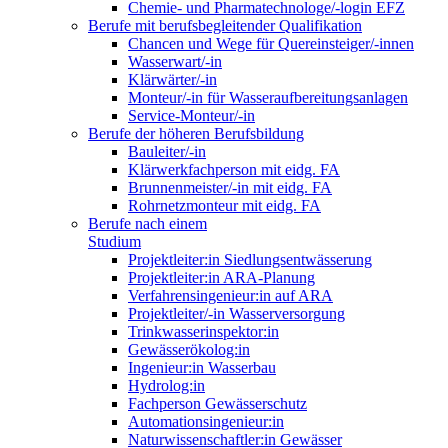
Chemie- und Pharmatechnologe/-login EFZ
Berufe mit berufsbegleitender Qualifikation
Chancen und Wege für Quereinsteiger/-innen
Wasserwart/-in
Klärwärter/-in
Monteur/-in für Wasseraufbereitungsanlagen
Service-Monteur/-in
Berufe der höheren Berufsbildung
Bauleiter/-in
Klärwerkfachperson mit eidg. FA
Brunnenmeister/-in mit eidg. FA
Rohrnetzmonteur mit eidg. FA
Berufe nach einem
Studium
Projektleiter:in Siedlungsentwässerung
Projektleiter:in ARA-Planung
Verfahrensingenieur:in auf ARA
Projektleiter/-in Wasserversorgung
Trinkwasserinspektor:in
Gewässerökolog:in
Ingenieur:in Wasserbau
Hydrolog:in
Fachperson Gewässerschutz
Automationsingenieur:in
Naturwissenschaftler:in Gewässer