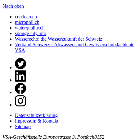
Nach oben
cercleau.ch
micropoll.ch
waterquality.ch
sponge-city.info
Wasserecho: die Wasserzukunft der Schweiz
Verband Schweizer Abwasser- und Gewässerschutzfachleute
VSA
Datenschutzerklärung
Impressum & Kontakt
Sitemap
VSA-Geschäftsstelle
Europastrasse 3, Postfach
8152