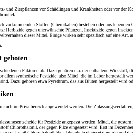
utz- und Zierpflanzen vor Schädlingen und Krankheiten oder vor der Ko
hrmittel.
lich vorkommenden Stoffen (Chemikalien) bestehen oder aus lebenden 
z: Herbizide gegen unerwünschte Pflanzen, Insektizide gegen Insekte
tverhalten dieser Mittel. Einige wirken sehr spezifisch auf eine Art,
t geboten
schiedenen Faktoren ab. Dazu gehören u.a. der enthaltene Wirkstoff, di
 allem synthetische Pestizide, also Mittel, die im Labor hergestellt 
sind. Dazu gehören etwa Pyrethrum, das aus Blüten hergestellt wird 
siken
en auch im Privatbereich angewendet werden. Die Zulassungsverfahren, 
assungsentscheide für Pestizide angepasst werden. Mittel, die gestern
off Chlorothalonil, der gegen Pilze eingesetzt wird. Erst im Dezember
ts zu spät, weil Chlorothalonil über Jahrzehnte eingesetzt wurde und