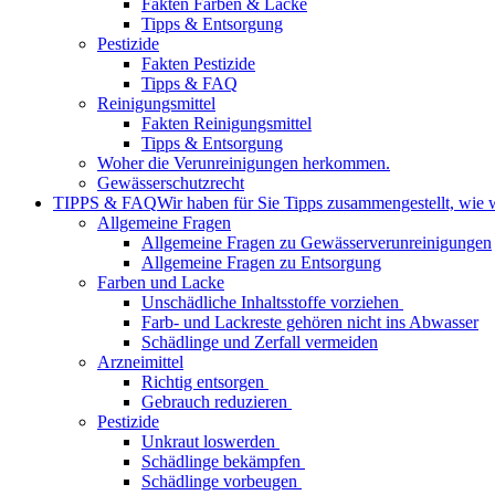
Fakten Farben & Lacke
Tipps & Entsorgung
Pestizide
Fakten Pestizide
Tipps & FAQ
Reinigungsmittel
Fakten Reinigungsmittel
Tipps & Entsorgung
Woher die Verunreinigungen herkommen.
Gewässerschutzrecht
TIPPS & FAQ
Wir haben für Sie Tipps zusammengestellt, wie 
Allgemeine Fragen
Allgemeine Fragen zu Gewässerverunreinigungen
Allgemeine Fragen zu Entsorgung
Farben und Lacke
Unschädliche Inhaltsstoffe vorziehen
Farb- und Lackreste gehören nicht ins Abwasser
Schädlinge und Zerfall vermeiden
Arzneimittel
Richtig entsorgen
Gebrauch reduzieren
Pestizide
Unkraut loswerden
Schädlinge bekämpfen
Schädlinge vorbeugen