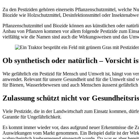
Zu den Pestiziden gehören einerseits Pflanzenschutzmittel, welche N
Biozide wie Holzschutzmittel, Desinfektionsmittel oder Insektenabwe
Pflanzenschutzmittel und Biozide können aus künstlichen oder natür
Anbau von Pflanzen kommen vor allem folgende Pestizide zum Einsat
vielfältig wie die Namen sind auch die Wirkungsweisen und das Umwel
Ob synthetisch oder natürlich – Vorsicht is
Wie gefährlich ein Pestizid für Mensch und Umwelt ist, hängt von ver
anwendet. Relevant für unsere Gesundheit und für die Umwelt sind vor
für Bienen, Wasserlebewesen und auch Menschen äusserst gefährlich 
Zulassung schützt nicht vor Gesundheitsri
Viele Pestizide, die in der Landwirtschaft zum Einsatz kommen, dürf
Garantie für Ungefährlichkeit.
Es kommt immer wieder vor, dass aufgrund neuer Erkenntnisse die Zul
Auswirkungen vom Markt genommen. Ein Beispiel dafür ist der Wirkst
wahrscheinlich krebserregend eingestuft wurde. Da war es aber berei