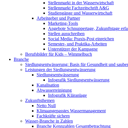
Stellenmarkt in der Wasserwirtschaft
Stellenmarkt Fachzeitschrift A&G
Studiengänge und Wasserwirtschaft
Arbeitgeber und Partner
Marketing-Tools
Angebote Schnuppertage, Zukunftstage erfa
Stellen ausschreiben
Social Media: Praxis-Post einreichen
Semester- und Praktika-Arbeiten
Unterstützer der Kampagne
Berufsbilder für Kids – Wimmelbuch
Branche
Siedlungsentwässerung: Basis für Gesundheit und saube
Leistungen der Siedlungsentwässerung
Siedlungsentwässerung
Infografik Siedlungsentwässerung
Kanalisation
Abwasserreinigung
Infografik Kläranlage
Zukunftsthemen
Netto Null
Klimaangepasstes Wassermanagement
Fachkräfte sichern
Wasser-Branche in Zahlen
Branche Kennzahlen Gesamtbetrachtung