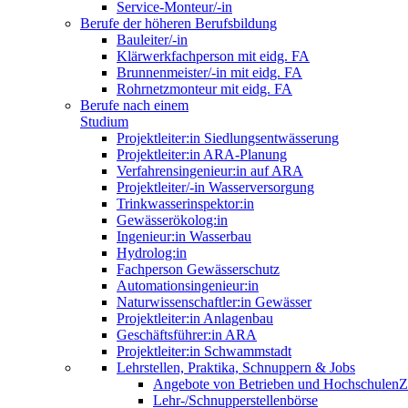
Service-Monteur/-in
Berufe der höheren Berufsbildung
Bauleiter/-in
Klärwerkfachperson mit eidg. FA
Brunnenmeister/-in mit eidg. FA
Rohrnetzmonteur mit eidg. FA
Berufe nach einem
Studium
Projektleiter:in Siedlungsentwässerung
Projektleiter:in ARA-Planung
Verfahrensingenieur:in auf ARA
Projektleiter/-in Wasserversorgung
Trinkwasserinspektor:in
Gewässerökolog:in
Ingenieur:in Wasserbau
Hydrolog:in
Fachperson Gewässerschutz
Automationsingenieur:in
Naturwissenschaftler:in Gewässer
Projektleiter:in Anlagenbau
Geschäftsführer:in ARA
Projektleiter:in Schwammstadt
Lehrstellen, Praktika, Schnuppern & Jobs
Angebote von Betrieben und Hochschulen
Z
Lehr-/Schnupperstellenbörse