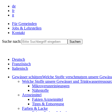
de
fr
it
Für Gemeinden
Jobs & Lehrstellen
Kontakt
Suche nach:
Deutsch
Französisch
Italienisch
Gewässer schützen
Welche Stoffe verschmutzen unsere Gewäs
Welche Stoffe unsere Gewässer und Trinkwasserressourc
Mikroverunreinigungen
Nährstoffe
Arzneimittel
Fakten Arzneimittel
Tipps & Entsorgung
Farben & Lacke