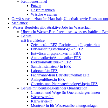
Reinigungsmittel
Putzen
Geschirr spülen
Wäsche waschen
Gewässerschutzhaus
Im Haushalt, Unterhalt sowie Hausbau un
Mediathek
Wasser-Berufe
Es gibt attraktive Jobs im Wasserfach!
Übersicht Wasser-Berufe
technisch-wissenschaftliche Ber
Berufe
mit Berufslehre
Zeichner/-in EFZ, Fachrichtung Ingenieurbau
Entwässerungstechnologe/-in EFZ
Entwässerungspraktiker/-in EBA
Automatikerin/Automatiker EFZ
Elektroinstallateur/-in EFZ
Sanitärinstallateur/-in EFZ
Laborant/-in EFZ
Fachmann/-frau Betriebsunterhalt EFZ
Anlagenführer:in EFZ
Chemie- und Pharmatechnologe/-login EFZ
Berufe mit berufsbegleitender Qualifikation
Chancen und Wege für Quereinsteiger/-innen
Wasserwart/-in
Klärwärter/-in
Monteur/-in für Wasseraufbereitungsanlagen