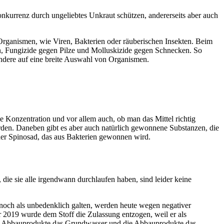
nkurrenz durch ungeliebtes Unkraut schützen, andererseits aber auch
Organismen, wie Viren, Bakterien oder räuberischen Insekten. Beim
n, Fungizide gegen Pilze und Molluskizide gegen Schnecken. So
 andere auf eine breite Auswahl von Organismen.
e Konzentration und vor allem auch, ob man das Mittel richtig
werden. Daneben gibt es aber auch natürlich gewonnene Substanzen, die
oder Spinosad, das aus Bakterien gewonnen wird.
die sie alle irgendwann durchlaufen haben, sind leider keine
 noch als unbedenklich galten, werden heute wegen negativer
 2019 wurde dem Stoff die Zulassung entzogen, weil er als
 die Abbauprodukte das Grundwasser und die Abbauprodukte das