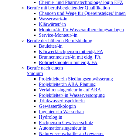
Chemie- und Pharmatechnologe/-login EFZ
Berufe mit berufsbegleitender Qualifikation
Chancen und Wege für Quereinsteiger/-innen
Wasserwart/-in
Klärwärter/-in
Monteur/-in für Wasseraufbereitungsanlagen
Service-Monteur/-in
Berufe der höheren Berufsbildung
Bauleiter/-in
Klärwerkfachperson mit eidg. FA
Brunnenmeister/-in mit eidg. FA
Rohrnetzmonteur mit eidg. FA
Berufe nach einem
Studium
Projektleiter:in Siedlungsentwässerung
Projektleiter:in ARA-Planung
Verfahrensingenieur:in auf ARA
Projektleiter/-in Wasserversorgung
Trinkwasserinspektor:in
Gewässerökolog:in
Ingenieur:in Wasserbau
Hydrolog:in
Fachperson Gewässerschutz
Automationsingenieur:in
Naturwissenschaftler:in Gewässer