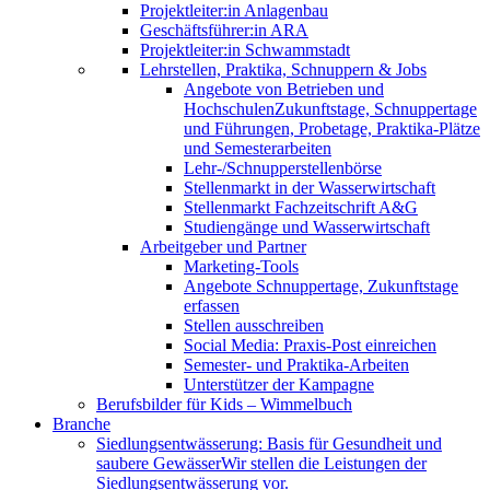
Projektleiter:in Anlagenbau
Geschäftsführer:in ARA
Projektleiter:in Schwammstadt
Lehrstellen, Praktika, Schnuppern & Jobs
Angebote von Betrieben und
Hochschulen
Zukunftstage, Schnuppertage
und Führungen, Probetage, Praktika-Plätze
und Semesterarbeiten
Lehr-/Schnupperstellenbörse
Stellenmarkt in der Wasserwirtschaft
Stellenmarkt Fachzeitschrift A&G
Studiengänge und Wasserwirtschaft
Arbeitgeber und Partner
Marketing-Tools
Angebote Schnuppertage, Zukunftstage
erfassen
Stellen ausschreiben
Social Media: Praxis-Post einreichen
Semester- und Praktika-Arbeiten
Unterstützer der Kampagne
Berufsbilder für Kids – Wimmelbuch
Branche
Siedlungsentwässerung: Basis für Gesundheit und
saubere Gewässer
Wir stellen die Leistungen der
Siedlungsentwässerung vor.