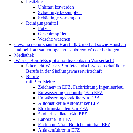
Pestizide
Unkraut loswerden
Schädlinge bekämpfen
Schädlinge vorbeugen
Reinigungsmittel
Putzen
Geschirr spülen
Wäsche waschen
Gewässerschutzhaus
Im Haushalt, Unterhalt sowie Hausbau
und bei Haussanierungen zu sauberem Wasser beitragen
Mediathek
Wasser-Berufe
Es gibt attraktive Jobs im Wasserfach!
Übersicht Wasser-Berufe
technisch-wissenschaftliche
Berufe in der Siedlungswasserwirtschaft
Berufe
mit Berufslehre
Zeichner/-in EFZ, Fachrichtung Ingenieurbau
Entwässerungstechnologe/-in EFZ
Entwässerungspraktiker/-in EBA
Automatikerin/Automatiker EFZ
Elektroinstallateur/-in EFZ
Sanitärinstallateur/-in EFZ
Laborant/-in EFZ
Fachmann/-frau Betriebsunterhalt EFZ
Anlagenführer:in EFZ