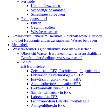
Pestizide
Unkraut loswerden
Schädlinge bekämpfen
Schädlinge vorbeugen
Reinigungsmittel
Putzen
Geschirr spülen
Wäsche waschen
Gewässerschutzhaus
Im Haushalt, Unterhalt sowie Hausbau
und bei Haussanierungen zu sauberem Wasser beitragen
Mediathek
Wasser-Berufe
Es gibt attraktive Jobs im Wasserfach!
Übersicht Wasser-Berufe
technisch-wissenschaftliche
Berufe in der Siedlungswasserwirtschaft
Berufe
mit Berufslehre
Zeichner/-in EFZ, Fachrichtung Ingenieurbau
Entwässerungstechnologe/-in EFZ
Entwässerungspraktiker/-in EBA
Automatikerin/Automatiker EFZ
Elektroinstallateur/-in EFZ
Sanitärinstallateur/-in EFZ
Laborant/-in EFZ
Fachmann/-frau Betriebsunterhalt EFZ
Anlagenführer:in EFZ