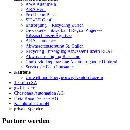
AWA Altenrhein
ARA Bern
Pro Rheno Basel
SIG-GE Genf
Entsorgung + Recycling Zürich
Gewässerschutzverband Region Zugersee-
Küssnachtersee-Ägerisee
ARA Thunersee
Abwasserentsorgung St. Gallen
Recycling Entsorgung Abwasser Luzern REAL
Abwasserreinigung Baselland
Consorzio Depurazione Acque Lugano e Dintorni
Service de l’eau Lausanne
Kantone
Umwelt und Energie uwe, Kanton Luzern
Techfina SA
gwf Luzern
Chestonag Automation AG
Fretz Kanal-Service AG
Kanalprofis GmbH
private Spender
Partner werden