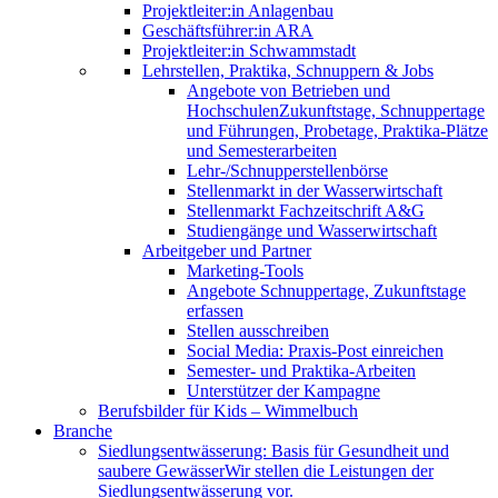
Projektleiter:in Anlagenbau
Geschäftsführer:in ARA
Projektleiter:in Schwammstadt
Lehrstellen, Praktika, Schnuppern & Jobs
Angebote von Betrieben und
Hochschulen
Zukunftstage, Schnuppertage
und Führungen, Probetage, Praktika-Plätze
und Semesterarbeiten
Lehr-/Schnupperstellenbörse
Stellenmarkt in der Wasserwirtschaft
Stellenmarkt Fachzeitschrift A&G
Studiengänge und Wasserwirtschaft
Arbeitgeber und Partner
Marketing-Tools
Angebote Schnuppertage, Zukunftstage
erfassen
Stellen ausschreiben
Social Media: Praxis-Post einreichen
Semester- und Praktika-Arbeiten
Unterstützer der Kampagne
Berufsbilder für Kids – Wimmelbuch
Branche
Siedlungsentwässerung: Basis für Gesundheit und
saubere Gewässer
Wir stellen die Leistungen der
Siedlungsentwässerung vor.