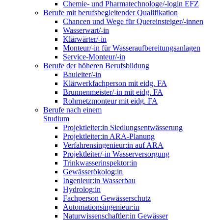
Chemie- und Pharmatechnologe/-login EFZ
Berufe mit berufsbegleitender Qualifikation
Chancen und Wege für Quereinsteiger/-innen
Wasserwart/-in
Klärwärter/-in
Monteur/-in für Wasseraufbereitungsanlagen
Service-Monteur/-in
Berufe der höheren Berufsbildung
Bauleiter/-in
Klärwerkfachperson mit eidg. FA
Brunnenmeister/-in mit eidg. FA
Rohrnetzmonteur mit eidg. FA
Berufe nach einem
Studium
Projektleiter:in Siedlungsentwässerung
Projektleiter:in ARA-Planung
Verfahrensingenieur:in auf ARA
Projektleiter/-in Wasserversorgung
Trinkwasserinspektor:in
Gewässerökolog:in
Ingenieur:in Wasserbau
Hydrolog:in
Fachperson Gewässerschutz
Automationsingenieur:in
Naturwissenschaftler:in Gewässer